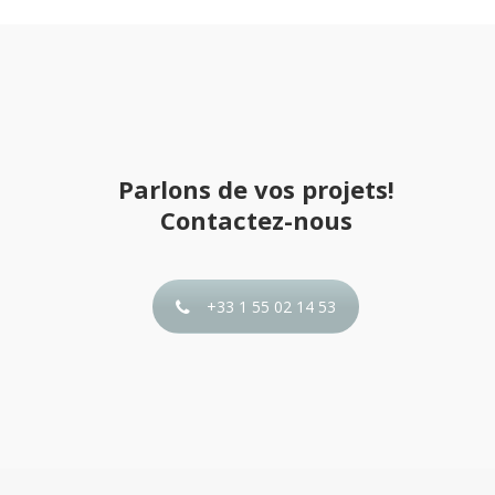
Parlons de vos projets!
Contactez-nous
+33 1 55 02 14 53
Post