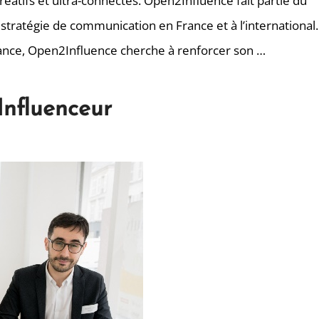
réatifs et ultra-connectés. Open2Influence fait partie du
ratégie de communication en France et à l’international.
ssance, Open2Influence cherche à renforcer son …
Influenceur