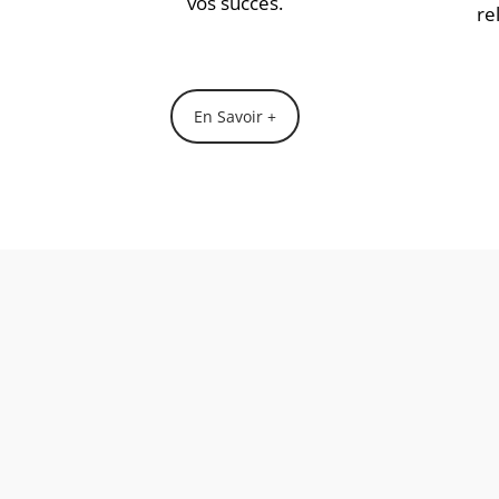
vos succès.
re
En Savoir +